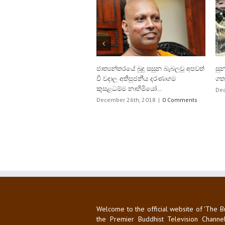
ලවූ අපවත්
සුනාමි ඛේදවාචකය සිදු වී වසර 20ක්
උසස්පෙළ විභාගයේ කල
ගතවෙයි
ධාරාවෙන් දිවයිනේ ඉහ
ලබාගනිමින් හිමිනමක් 
December 26th, 2018
|
0 Comments
ප්‍රථමයා බවට පත්වෙයි…..
mments
December 28th, 2017
|
Welcome to the official website of 'The B
the Premier Buddhist Television Channel
Lanka. Programmes are televised and tran