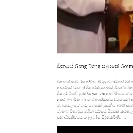
චීනයේ Gong Dong පළාතේ Goun
චීනයේ සංචාරය නිරත හිටපු ජනාධිපති මහ
නගරයේ ටාෆෝ විහාරස්ථානයේ විශේෂ පින
විහාරාධිපති පුජනීය yao zhi නාහිමිපාන
අතර ආගමික හා සංස්කෘතිකමය වශයෙන් අවබෝද
මාදයජාලයේ ගරු සභාපති පුජනීය දරණාගම
ටාෆෝ විහාරය මගින් ධර්මය පිටපත් කරනල
ජනාධිපතිවරයාට ලබාදීම සිදුකෙරිණි…..