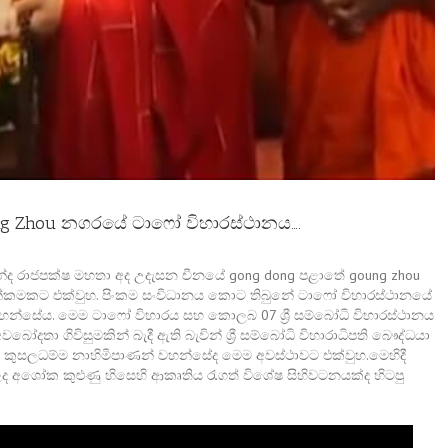
g Zhou නගරයේ ටාෆෝ විහාරස්ථානය….
ින්ද රාජපක්ෂ මහතා අද උදැසන චීනයේ gong dong පළාතේ goung zhou
්කමකට එක්වුහ. පිංකම සංවිධානය කොට තිබුනේ ටාෆෝ විහාරස්ථානයේ
න්වහන්සේය. මෙම ටාෆෝ විහාරය සහ කොලබ 07 ශ්‍රී සම්බෝධි විහාරස්ථානය
තා ගිවිසුමකින් බැදී ඇති බැවින් ශ්‍රී සම්බෝධි විහාරාධිපති බෞද්ධයා
 කුසලධම්ම නාහිමිපාණන් වහන්සේද මෙම අවස්ථාවට එක්වුහ.මෙහිදී
ද අශෝක කුළුණු හිසෙහි ආකෘතිය රැගත් විශේෂ සිහිවටනයක්ද හිටපු