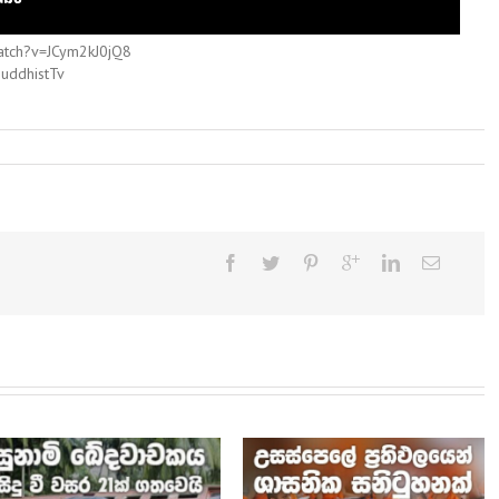
atch?v=JCym2kJ0jQ8
uddhistTv