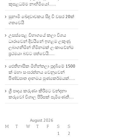
කුසළධම්ම නාහිමියෝ……
සුනාමි ඛේදවාචකය සිදු වී වසර 20ක්
ගතවෙයි
උසස්පෙළ විභාගයේ කලා විශය
ධාරාවෙන් දිවයිනේ ඉහළම ලකුණු
ලබාගනිමින් හිමිනමක් ලංකාවේන්ම
ප්‍රථමයා බවට පත්වෙයි…..
ඓතිහාසික මිහින්තලා පුදබිමේ 1500
ක් මහා සංඝරත්නය වෙනුවෙන්
පිණ්ඩපාත දානමය පුණ්‍යකර්මයක්…..
ශ්‍රී පාදය කරුණා කිරීමට වන්දනා
කරුවෝ විශාල පිරිසක් පැමිණෙති….
August 2026
M
T
W
T
F
S
S
1
2