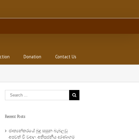
ction
Donation
Contact Us
Recent Posts
ජාත්‍යන්තරයේ බුදු සසුන බැබලවූ
අපවත් වී වදාල අතිපුජනීය දරණාගම