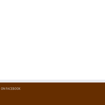
ිරීමට වන්දනා
ජාත්‍යන්තරයේ බුදු සසුන බැබලවූ අපවත්
ක් පැමිණෙති….
වී වදාල අතිපුජනීය දරණාගම
කුසළධම්ම නාහිමියෝ……
16
|
0 Comments
December 26th, 2018
|
0 Comments
S ON FACEBOOK