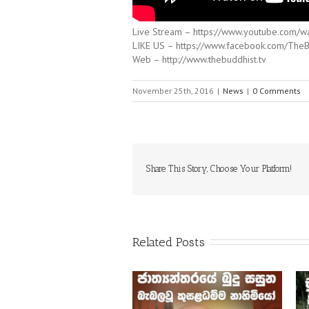
Live Stream – https://www.youtube.com/w
LIKE US – https://www.facebook.com/TheB
Web – http://www.thebuddhist.tv
November 25th, 2016
|
News
|
0 Comments
Share This Story, Choose Your Platform!
Related Posts