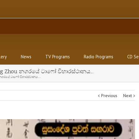
lery
News
TV Programs
Radio Programs
CD Se
g Zhou නගරයේ ටාෆෝ විහාරස්ථානය….
 නගරයේ ටාෆෝ විහාරස්ථානය….
Previous
Next