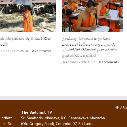
ා විශය
ඓතිහාසික මිහින්තලා පුදබිමේ 1500 ක්
ශ්‍රී පාදය කරුණා ක
ළම ලකුණු
මහා සංඝරත්නය වෙනුවෙන් පිණ්ඩපාත
කරුවෝ විශාල පිරිස
ලංකාවේන්ම
දානමය පුණ්‍යකර්මයක්…..
December 28th, 20
December 27th, 2017
|
0 Comments
0 Comments
FIND U
The Buddhist TV
uddhist'
Sri Sambodhi Viharaya, R.G. Senanayake Mawatha
 in Sri
(Old Gregory Road), Colombo 07, Sri Lanka.
smitted