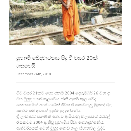
සුනාමි ඛේදවාචකය සිදු වී වසර 20ක්
ගතවෙයි
December 26th, 2018
මීට වසර 21කට පෙර එනම් 2004 දෙසැම්බර් 26 වන දා
මහ මුහුද ගොඩගැලුවේය. ජාති ආගම් කුල බේද
නොතකමින් දහස් ගණන් ජිවිත ඒ ගොඩගැලූ මුහුදේ රළ
පහරට තම අවසන් හුස්ම පුද දුන්නේය.
ශ්‍රී ලංකාවට පමණක් නොව ආසියානු කලාපයේ රටවල්
රැසකටම 2004 ඇතිවූ සුනාමිය පීඩා ගෙනදුන්නේය.
ආශ්චර්යයක් මෙන් මුහුද ගොඩ ගැලු ස්ථානවල බුද්ධ