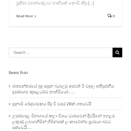
ප්‍රතිමා වහන්සේලාට හානියක් නොවී තිබු […]
Read More
0
Recent Posts
ජාත්‍යන්තරයේ බුදු සසුන බැබලවූ අපවත් වී වදාල අතිපුජනීය
දරණාගම කුසළධම්ම නාහිමියෝ……
සුනාමි ඛේදවාචකය සිදු වී වසර 20ක් ගතවෙයි
උසස්පෙළ විභාගයේ කලා විශය ධාරාවෙන් දිවයිනේ ඉහළම
ලකුණු ලබාගනිමින් හිමිනමක් ලංකාවේන්ම ප්‍රථමයා බවට
පත්වෙයි…..