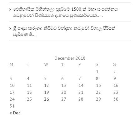
ඓතිහාසික මිහින්තලා පුදබිමේ 1500 ක් මහා සංඝරත්නය
වෙනුවෙන් පිණ්ඩපාත දානමය පුණ්‍යකර්මයක්…..
ශ්‍රී පාදය කරුණා කිරීමට වන්දනා කරුවෝ විශාල පිරිසක්
පැමිණෙති….
December 2018
M
T
W
T
F
S
S
1
2
3
4
5
6
7
8
9
10
11
12
13
14
15
16
17
18
19
20
21
22
23
24
25
26
27
28
29
30
31
« Dec