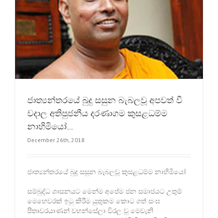
ජාත්‍යන්තරයේ බුදු සසුන බැබලවූ අපවත් වී
වදාල අතිපුජනීය දරණාගම කුසළධම්ම
නාහිමියෝ……
December 26th, 2018
ජාත්‍යන්තරයේ බුදු සසුන බැබලවූ කුසළධම්ම නාහිමියෝ
සම්බුද්ධ ශාසනයට මෙන්ම අපේම ජන සමාජයට උතුම්
මෙහෙවරක් ඉටු කිරීම යුතුකම කොට ගත් සංඝ
පීතෘවරයාණන් වහන්සේලා විරල වු මෙවැනි