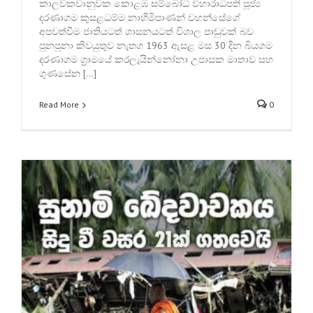
කාලවකවානුවක කොළඹ සම්බෝධි විහාරාධිපති පූජ්‍ය
දරණාගම කුසළධම්ම නාහිමිපාණන් වහන්සේගේ
අපවත්වීම ජාතියටත් ශාසනයටත් විශාල පාඩුවක් බව
පුනපුනා කිවයුතුව නැතග 1963 ඇසළ මස 30 දින බියගම
දරණාගම ග්‍රාමයේ කරලැයින්නෝනා උපාසක මාතාව සහ
ගුණසේන […]
Read More
0