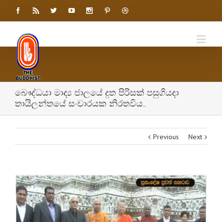
බෞද්ධයා මාද්‍ය ජාලයේ දුත පිරිසක් පසුගියදා
තායිලන්තයේ සංචාරයක නිරතවිය…
Previous
Next