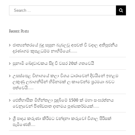
Recent Posts
ජාත්‍යන්තරයේ බුදු සසුන බැබලවූ අපවත් වී වදාල අතිපුජනීය
දරණාගම කුසළධම්ම නාහිමියෝ……
සුනාමි ඛේදවාචකය සිදු වී වසර 20ක් ගතවෙයි
උසස්පෙළ විභාගයේ කලා විශය ධාරාවෙන් දිවයිනේ ඉහළම
ලකුණු ලබාගනිමින් හිමිනමක් ලංකාවේන්ම ප්‍රථමයා බවට
පත්වෙයි…..
ඓතිහාසික මිහින්තලා පුදබිමේ 1500 ක් මහා සංඝරත්නය
වෙනුවෙන් පිණ්ඩපාත දානමය පුණ්‍යකර්මයක්…..
ශ්‍රී පාදය කරුණා කිරීමට වන්දනා කරුවෝ විශාල පිරිසක්
පැමිණෙති….