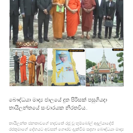
බෞද්ධයා මාද්‍ය ජාලයේ දුත පිරිසක් පසුගියදා
තායිලන්තයේ සංචාරයක නිරතවිය…
තායිලන්ත ජනතාවගේ හදවතේ රජු වූ භුම්බෝල් අදුල්යාදේජ්
රජතුමාගේ දේහයට අවසන් ගෞරව දැක්වීම සදහා බෞද්ධයා මාද්‍ය