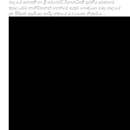
ජාලයේ සභාපති හා ශ්‍රී සම්බෝධි විහාරාධිපති පුජනීය දරණාගම
කුසලධම්ම නාහිමිපානන් වහන්සේ ඇතුළු බෞද්ධයා මාද්‍ය ජාලයේ
දුත පිරිසක් පසුගියදා තායිලන්තයේ සංචාරයක නිරතවිය….