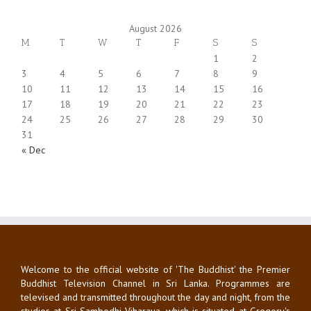
August 2026
M
T
W
T
F
S
S
1
2
3
4
5
6
7
8
9
10
11
12
13
14
15
16
17
18
19
20
21
22
23
24
25
26
27
28
29
30
31
« Dec
Welcome to the official website of 'The Buddhist' the Premier
Buddhist Television Channel in Sri Lanka. Programmes are
televised and transmitted throughout the day and night, from the
studios at Sri Sambodhi Viharaya, which is situated at Gregory's