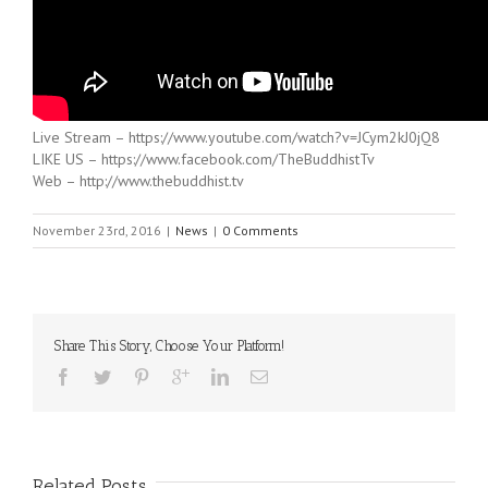
Live Stream – https://www.youtube.com/watch?v=JCym2kJ0jQ8
LIKE US – https://www.facebook.com/TheBuddhistTv
Web – http://www.thebuddhist.tv
November 23rd, 2016
|
News
|
0 Comments
Share This Story, Choose Your Platform!
Related Posts