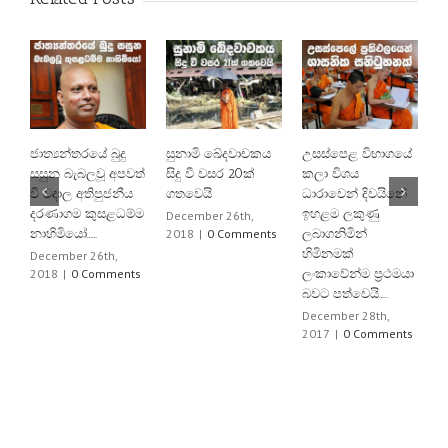
ජාත්‍යන්තරයේ බුදු
සුනාමි ඛේදවාචකය
උසස්පෙළ විභාගයේ
ඓ
සසුන බැබලවූ අපවත්
සිදු වී වසර 20ක්
කලා විශය
ම
වී වදාල අතිපුජනීය
ගතවෙයි
ධාරාවෙන් දිවයිනේ
1
දරණාගම කුසළධම්ම
ඉහළම ලකුණු
ස
December 26th,
නාහිමියෝ……
2018
|
0 Comments
ලබාගනිමින්
ව
හිමිනමක්
ප
December 26th,
2018
|
0 Comments
ලංකාවේන්ම ප්‍රථමයා
ප
බවට පත්වෙයි…..
D
2
December 28th,
2017
|
0 Comments